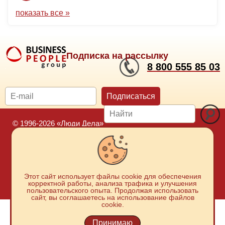
показать все »
Подписка на рассылку
8 800 555 85 03
Подписаться
© 1996-2026 «Люди Дела»
Карта сайта
Москва:
+7 929 965-85-03
Политика защиты и обработки персональных данных
Положение о порядке хранения и защиты персональных данных
Новосибирск:
Этот сайт использует файлы cookie для обеспечения
пользователей
корректной работы, анализа трафика и улучшения
+7 923 730-56-64
Согласие на обработку персональных данных
пользовательского опыта. Продолжая использовать
сайт, вы соглашаетесь на использование файлов
cookie.
Принимаю