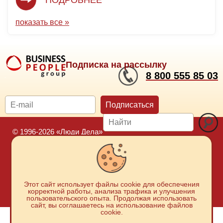
ПОДРОБНЕЕ
показать все »
Подписка на рассылку
8 800 555 85 03
Подписаться
© 1996-2026 «Люди Дела»
Карта сайта
Москва:
+7 929 965-85-03
Политика защиты и обработки персональных данных
Положение о порядке хранения и защиты персональных данных
Новосибирск:
Этот сайт использует файлы cookie для обеспечения
пользователей
корректной работы, анализа трафика и улучшения
+7 923 730-56-64
Согласие на обработку персональных данных
пользовательского опыта. Продолжая использовать
сайт, вы соглашаетесь на использование файлов
cookie.