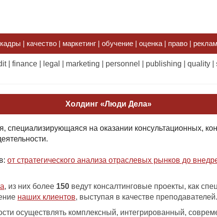
кадры | качество | маркетинг | обучение | оценка | право | реклама
it | finance | legal | marketing | personnel | publishing | quality | 
Холдинг «Люди Дела»
, специализирующаяся на оказании консультационных, кон
деятельности.
в:
от стратегического анализа отраслевых рынков до внед
та
, из них более
150
ведут консалтинговые проекты, как спе
чение
наших клиентов
, выступая в качестве преподавателей
ости осуществлять комплексный, интегрированный, соврем